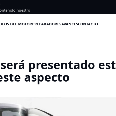
e
ontenido nuestro
DEOS DEL MOTOR
PREPARADORES
AVANCES
CONTACTO
 será presentado es
este aspecto