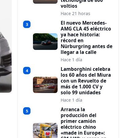
tecnología de 800
voltios
Hace 21 horas
El nuevo Mercedes-
3
AMG CLA 45 eléctrico
ya hace historia:
récord en
Nürburgring antes de
llegar a la calle
Hace 1 día
Lamborghini celebra
4
los 60 años del Miura
con un Revuelto de
más de 1.000 CV y
solo 99 unidades
Hace 1 día
Arranca la
5
producción del
primer camión
eléctrico chino
«made in Europe»: