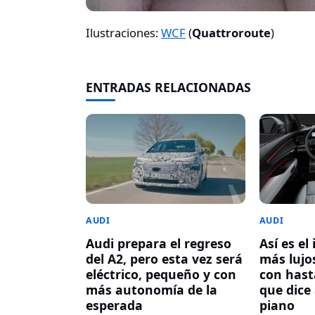
Ilustraciones:
WCF
(
Quattroroute
)
ENTRADAS RELACIONADAS
AUDI
AUDI
Audi prepara el regreso
Así es el
del A2, pero esta vez será
más lujos
eléctrico, pequeño y con
con hasta
más autonomía de la
que dice
esperada
piano