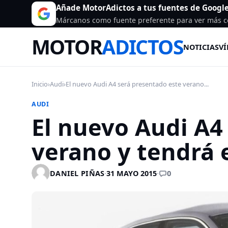
Añade MotorAdictos a tus fuentes de Googl
Márcanos como fuente preferente para ver más c
MOTOR
ADICTOS
NOTICIAS
VÍ
Inicio
›
Audi
›
El nuevo Audi A4 será presentado este verano...
AUDI
El nuevo Audi A4
verano y tendrá 
0
DANIEL PIÑAS
·
31 MAYO 2015
·