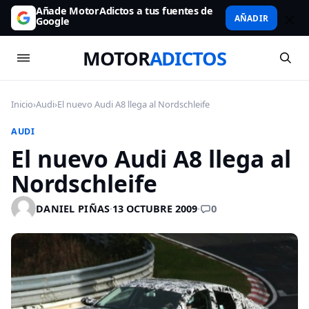
Añade MotorAdictos a tus fuentes de
AÑADIR
Google
MOTOR
ADICTOS
Inicio
›
Audi
›
El nuevo Audi A8 llega al Nordschleife
AUDI
El nuevo Audi A8 llega al
Nordschleife
0
DANIEL PIÑAS
·
13 OCTUBRE 2009
·