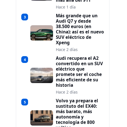
más allá del 911
Hace 1 día
Más grande que un
3
Audi Q7 y desde
38.500 euros (en
China): así es el nuevo
SUV eléctrico de
Xpeng
Hace 2 días
Audi recupera el A2
4
convertido en un SUV
eléctrico que
promete ser el coche
más eficiente de su
historia
Hace 2 días
Volvo ya prepara el
5
sustituto del EX40:
más barato, más
autonomía y
tecnología de 800