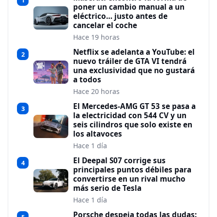
1
poner un cambio manual a un
eléctrico… justo antes de
cancelar el coche
Hace 19 horas
Netflix se adelanta a YouTube: el
2
nuevo tráiler de GTA VI tendrá
una exclusividad que no gustará
a todos
Hace 20 horas
El Mercedes-AMG GT 53 se pasa a
3
la electricidad con 544 CV y un
seis cilindros que solo existe en
los altavoces
Hace 1 día
El Deepal S07 corrige sus
4
principales puntos débiles para
convertirse en un rival mucho
más serio de Tesla
Hace 1 día
Porsche despeja todas las dudas: