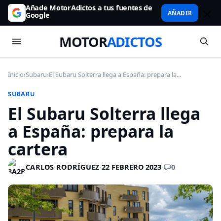
Añade MotorAdictos a tus fuentes de
AÑADIR
Google
MOTOR
ADICTOS
Inicio
›
Subaru
›
El Subaru Solterra llega a España: prepara la...
SUBARU
El Subaru Solterra llega
a España: prepara la
cartera
0
CARLOS RODRÍGUEZ
·
22 FEBRERO 2023
·