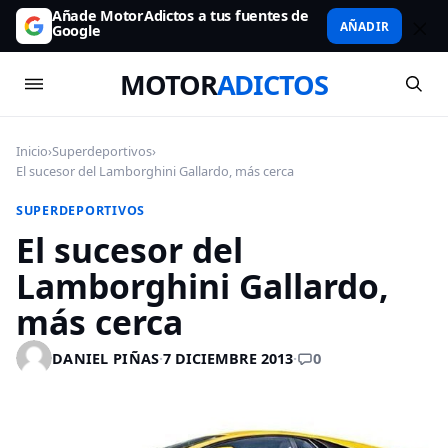
Añade MotorAdictos a tus fuentes de
AÑADIR
Google
MOTOR
ADICTOS
Inicio
›
Superdeportivos
›
El sucesor del Lamborghini Gallardo, más cerca
SUPERDEPORTIVOS
El sucesor del
Lamborghini Gallardo,
más cerca
0
DANIEL PIÑAS
·
7 DICIEMBRE 2013
·