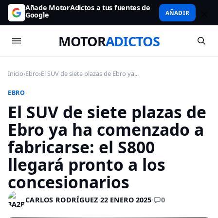
Añade MotorAdictos a tus fuentes de
AÑADIR
Google
MOTOR
ADICTOS
Inicio
›
Ebro
›
El SUV de siete plazas de Ebro ya...
EBRO
El SUV de siete plazas de
Ebro ya ha comenzado a
fabricarse: el S800
llegará pronto a los
concesionarios
0
CARLOS RODRÍGUEZ
·
22 ENERO 2025
·