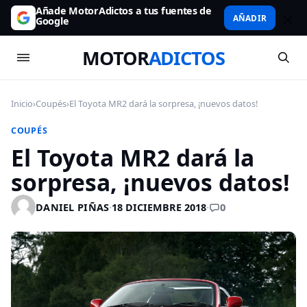
Añade MotorAdictos a tus fuentes de
AÑADIR
Google
MOTOR
ADICTOS
Inicio
›
Coupés
›
El Toyota MR2 dará la sorpresa, ¡nuevos datos!
COUPÉS
El Toyota MR2 dará la
sorpresa, ¡nuevos datos!
0
DANIEL PIÑAS
·
18 DICIEMBRE 2018
·