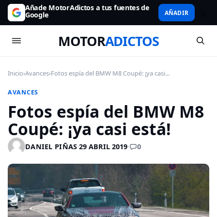
Añade MotorAdictos a tus fuentes de
AÑADIR
Google
MOTOR
ADICTOS
Inicio
›
Avances
›
Fotos espía del BMW M8 Coupé: ¡ya casi...
AVANCES
Fotos espía del BMW M8
Coupé: ¡ya casi está!
0
DANIEL PIÑAS
·
29 ABRIL 2019
·