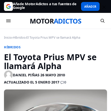
Añade MotorAdictos a tus fuentes de
AÑADIR
Google
MOTOR
ADICTOS
Inicio
›
Híbridos
›
El Toyota Prius MPV se llamará Alpha
HÍBRIDOS
El Toyota Prius MPV se
llamará Alpha
DANIEL PIÑAS
·
26 MAYO 2010
·
0
ACTUALIZADO EL 5 ENERO 2017
·