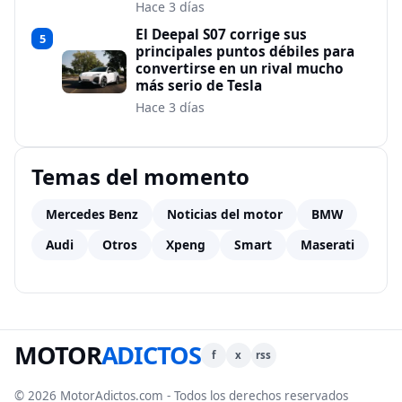
Hace 3 días
El Deepal S07 corrige sus
5
principales puntos débiles para
convertirse en un rival mucho
más serio de Tesla
Hace 3 días
Temas del momento
Mercedes Benz
Noticias del motor
BMW
Audi
Otros
Xpeng
Smart
Maserati
MOTOR
ADICTOS
f
x
rss
© 2026 MotorAdictos.com - Todos los derechos reservados