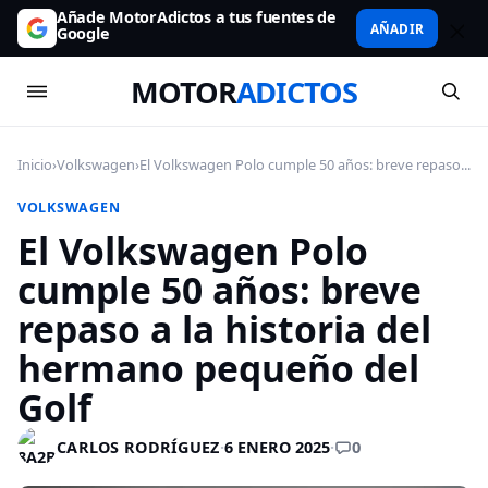
Añade MotorAdictos a tus fuentes de
AÑADIR
Google
MOTOR
ADICTOS
Inicio
›
Volkswagen
›
El Volkswagen Polo cumple 50 años: breve repaso...
VOLKSWAGEN
El Volkswagen Polo
cumple 50 años: breve
repaso a la historia del
hermano pequeño del
Golf
0
CARLOS RODRÍGUEZ
·
6 ENERO 2025
·