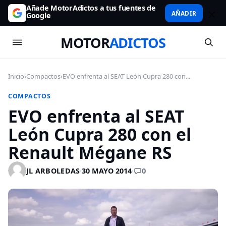
Añade MotorAdictos a tus fuentes de
AÑADIR
Google
MOTOR
ADICTOS
Inicio
›
Compactos
›
EVO enfrenta al SEAT León Cupra 280 con...
COMPACTOS
EVO enfrenta al SEAT
León Cupra 280 con el
Renault Mégane RS
0
JL ARBOLEDAS
·
30 MAYO 2014
·