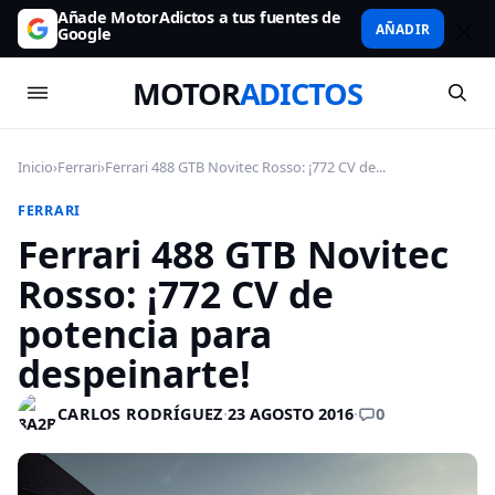
Añade MotorAdictos a tus fuentes de
AÑADIR
Google
MOTOR
ADICTOS
Inicio
›
Ferrari
›
Ferrari 488 GTB Novitec Rosso: ¡772 CV de...
FERRARI
Ferrari 488 GTB Novitec
Rosso: ¡772 CV de
potencia para
despeinarte!
0
CARLOS RODRÍGUEZ
·
23 AGOSTO 2016
·