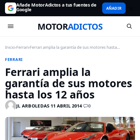
Añade MotorAdictos a tus fuentes de
AÑADIR
Google
MOTOR
ADICTOS
Inicio
›
Ferrari
›
Ferrari amplia la garantía de sus motores hasta...
FERRARI
Ferrari amplia la
garantía de sus motores
hasta los 12 años
0
JL ARBOLEDAS
·
11 ABRIL 2014
·