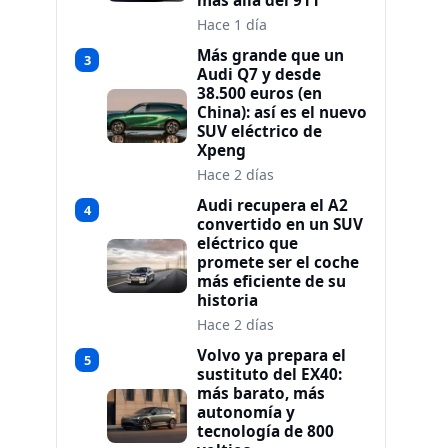
más allá del 911
Hace 1 día
Más grande que un
3
Audi Q7 y desde
38.500 euros (en
China): así es el nuevo
SUV eléctrico de
Xpeng
Hace 2 días
Audi recupera el A2
4
convertido en un SUV
eléctrico que
promete ser el coche
más eficiente de su
historia
Hace 2 días
Volvo ya prepara el
5
sustituto del EX40:
más barato, más
autonomía y
tecnología de 800