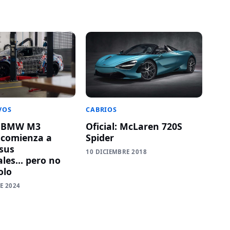
VOS
CABRIOS
o BMW M3
Oficial: McLaren 720S
o comienza a
Spider
sus
10 DICIEMBRE 2018
ales… pero no
olo
E 2024