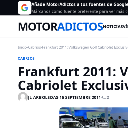
Añade MotorAdictos a tus fuentes de Googl
Márcanos como fuente preferente para ver más c
MOTOR
ADICTOS
NOTICIAS
VÍ
Inicio
›
Cabrios
›
Frankfurt 2011: Volkswagen Golf Cabriolet Exclusiv
CABRIOS
Frankfurt 2011: 
Cabriolet Exclusi
2
JL ARBOLEDAS
·
16 SEPTIEMBRE 2011
·