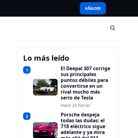
AÑADIR
Lo más leído
El Deepal S07 corrige
1
sus principales
puntos débiles para
convertirse en un
rival mucho más
serio de Tesla
Hace 20 horas
Porsche despeja
2
todas las dudas: el
718 eléctrico sigue
adelante y ya mira