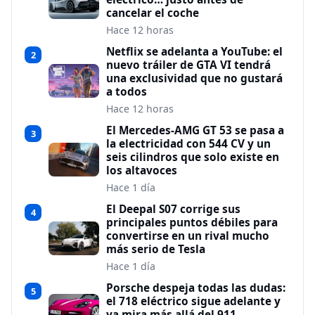
cancelar el coche
Hace 12 horas
Netflix se adelanta a YouTube: el
2
nuevo tráiler de GTA VI tendrá
una exclusividad que no gustará
a todos
Hace 12 horas
El Mercedes-AMG GT 53 se pasa a
3
la electricidad con 544 CV y un
seis cilindros que solo existe en
los altavoces
Hace 1 día
El Deepal S07 corrige sus
4
principales puntos débiles para
convertirse en un rival mucho
más serio de Tesla
Hace 1 día
Porsche despeja todas las dudas:
5
el 718 eléctrico sigue adelante y
ya mira más allá del 911