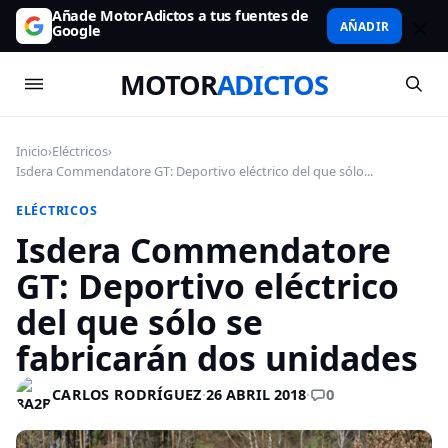
Añade MotorAdictos a tus fuentes de
AÑADIR
Google
MOTOR
ADICTOS
Inicio
›
Eléctricos
›
Isdera Commendatore GT: Deportivo eléctrico del que sólo...
ELÉCTRICOS
Isdera Commendatore
GT: Deportivo eléctrico
del que sólo se
fabricarán dos unidades
0
CARLOS RODRÍGUEZ
·
26 ABRIL 2018
·