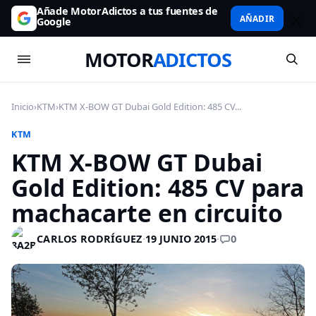
Añade MotorAdictos a tus fuentes de
AÑADIR
Google
MOTOR
ADICTOS
Inicio
›
KTM
›
KTM X-BOW GT Dubai Gold Edition: 485 CV...
KTM
KTM X-BOW GT Dubai
Gold Edition: 485 CV para
machacarte en circuito
0
CARLOS RODRÍGUEZ
·
19 JUNIO 2015
·