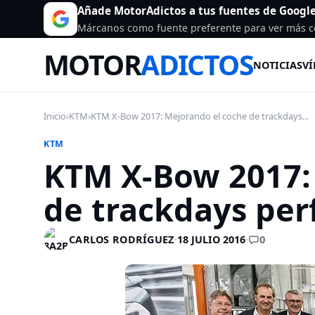
Añade MotorAdictos a tus fuentes de Googl
Márcanos como fuente preferente para ver más c
MOTOR
ADICTOS
NOTICIAS
VÍ
Inicio
›
KTM
›
KTM X-Bow 2017: Mejorando el coche de trackdays...
KTM
KTM X-Bow 2017:
de trackdays per
0
CARLOS RODRÍGUEZ
·
18 JULIO 2016
·