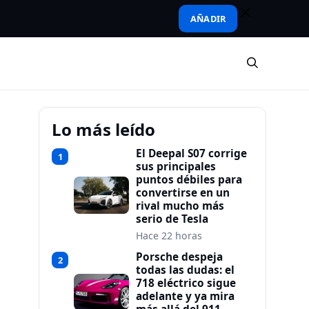
AÑADIR
Lo más leído
El Deepal S07 corrige
1
sus principales
puntos débiles para
convertirse en un
rival mucho más
serio de Tesla
Hace 22 horas
Porsche despeja
2
todas las dudas: el
718 eléctrico sigue
adelante y ya mira