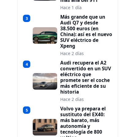
más allá del 911
Hace 1 día
Más grande que un
3
Audi Q7 y desde
38.500 euros (en
China): así es el nuevo
SUV eléctrico de
Xpeng
Hace 2 días
Audi recupera el A2
4
convertido en un SUV
eléctrico que
promete ser el coche
más eficiente de su
historia
Hace 2 días
Volvo ya prepara el
5
sustituto del EX40:
más barato, más
autonomía y
tecnología de 800