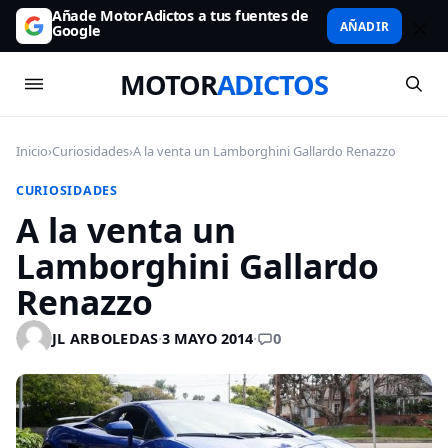
Añade MotorAdictos a tus fuentes de
AÑADIR
Google
MOTOR
ADICTOS
Inicio
›
Curiosidades
›
A la venta un Lamborghini Gallardo Renazzo
CURIOSIDADES
A la venta un
Lamborghini Gallardo
Renazzo
0
JL ARBOLEDAS
·
3 MAYO 2014
·