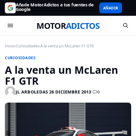
Añade MotorAdictos a tus fuentes de
AÑADIR
Google
MOTOR
ADICTOS
Inicio
›
Curiosidades
›
A la venta un McLaren F1 GTR
CURIOSIDADES
A la venta un McLaren
F1 GTR
0
JL ARBOLEDAS
·
26 DICIEMBRE 2013
·