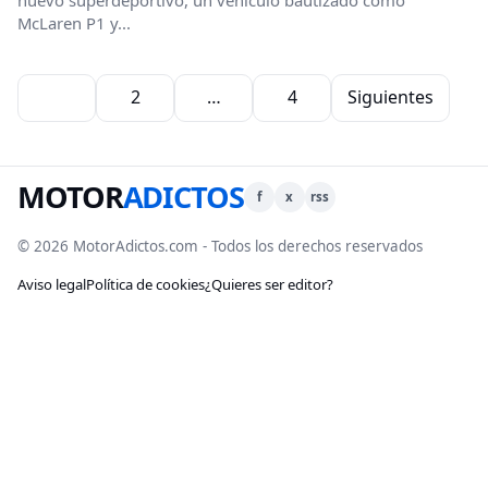
McLaren P1 y...
Paginación de entradas
1
2
…
4
Siguientes
MOTOR
ADICTOS
f
x
rss
© 2026 MotorAdictos.com - Todos los derechos reservados
Aviso legal
Política de cookies
¿Quieres ser editor?