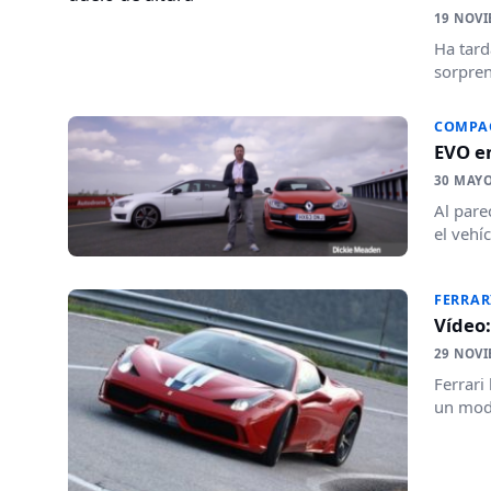
19 NOVI
Ha tard
sorpren
COMPA
EVO e
30 MAYO
Al pare
el vehí
FERRAR
Vídeo:
29 NOVI
Ferrari
un mode