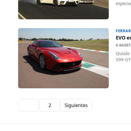
especia
FERRAR
EVO en
4 AGOST
Quizás 
599 GTO
Paginación de entradas
1
2
Siguientes