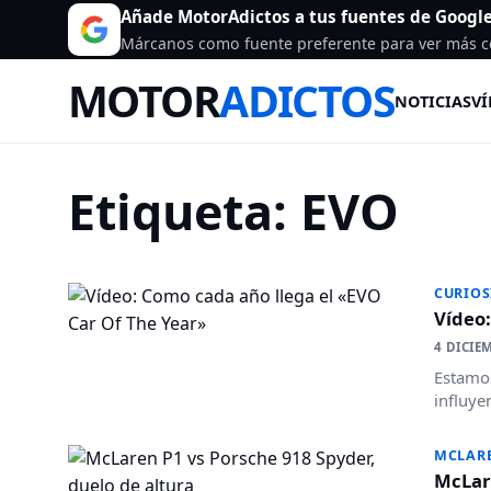
Añade MotorAdictos a tus fuentes de Googl
Márcanos como fuente preferente para ver más c
MOTOR
ADICTOS
NOTICIAS
VÍ
Etiqueta:
EVO
CURIOS
Vídeo:
4 DICIE
Estamos
influye
MCLAR
McLare