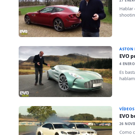
27 ENER
Hablar 
shootin
ASTON
EVO pr
4 ENERO
Es bast
hablamo
VÍDEOS
EVO bu
26 NOVI
Como ca