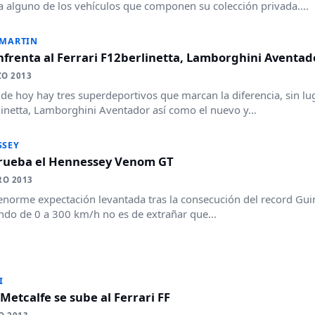
 alguno de los vehículos que componen su colección privada....
 MARTIN
frenta al Ferrari F12berlinetta, Lamborghini Aventad
ZO 2013
a de hoy hay tres superdeportivos que marcan la diferencia, sin lu
inetta, Lamborghini Aventador así como el nuevo y...
SSEY
rueba el Hennessey Venom GT
RO 2013
 enorme expectación levantada tras la consecución del record Gui
ndo de 0 a 300 km/h no es de extrañar que...
I
Metcalfe se sube al Ferrari FF