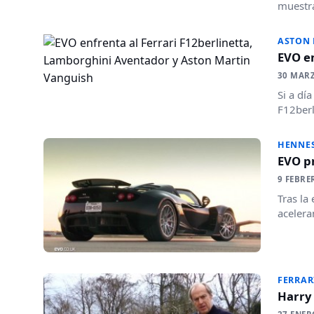
muestra
ASTON
EVO en
30 MAR
Si a dí
F12berl
HENNE
EVO p
9 FEBRE
Tras la
acelera
FERRAR
Harry 