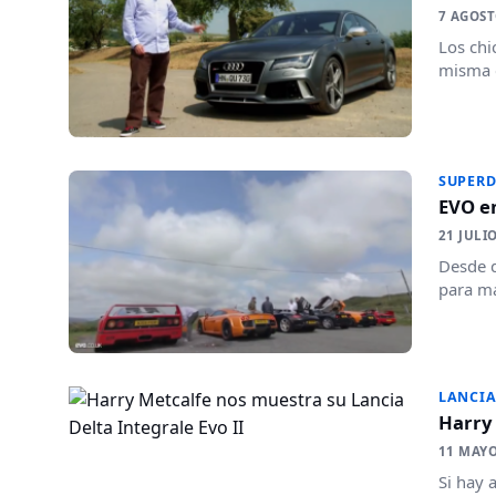
7 AGOST
Los chi
misma e
SUPERD
EVO en
21 JULI
Desde q
para ma
LANCI
Harry 
11 MAYO
Si hay 