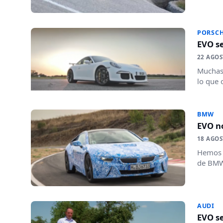
PORSC
EVO se
22 AGOS
Muchas 
lo que 
BMW
EVO n
18 AGOS
Hemos t
de BMW 
AUDI
EVO se