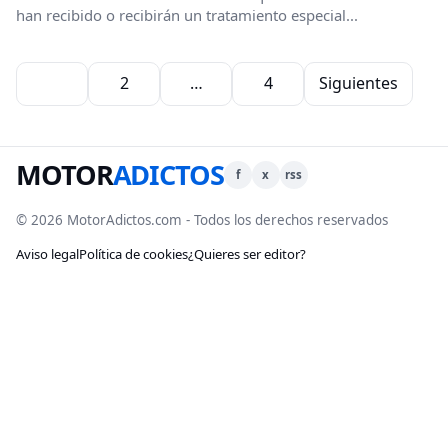
han recibido o recibirán un tratamiento especial...
Paginación de entradas
1
2
…
4
Siguientes
MOTOR
ADICTOS
f
x
rss
© 2026 MotorAdictos.com - Todos los derechos reservados
Aviso legal
Política de cookies
¿Quieres ser editor?