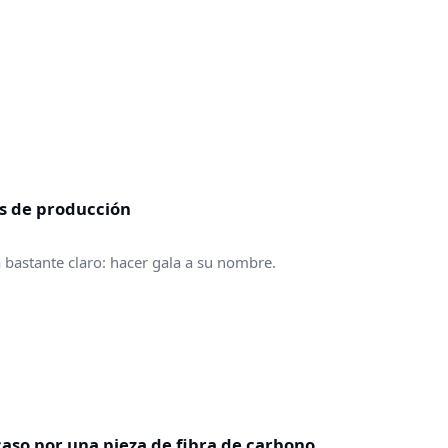
es de producción
 bastante claro: hacer gala a su nombre.
caso por una pieza de fibra de carbono