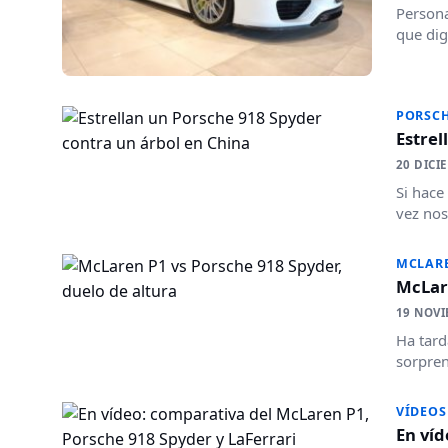
Persona
que dig
PORSC
Estrel
20 DICI
Si hace
vez nos
MCLAR
McLare
19 NOVI
Ha tard
sorpren
VÍDEOS
En víd