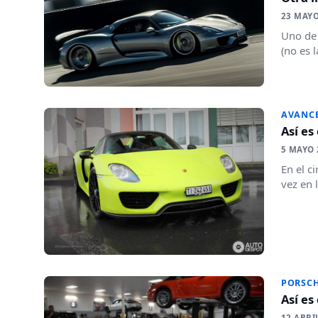
23 MAYO
Uno de 
(no es 
AVANC
Así es
5 MAYO 
En el c
vez en 
PORSC
Así es
12 ABRI