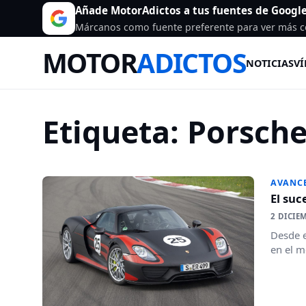
Añade MotorAdictos a tus fuentes de Googl
Márcanos como fuente preferente para ver más c
MOTOR
ADICTOS
NOTICIAS
VÍ
Etiqueta:
Porsche
AVANC
El suc
2 DICIE
Desde e
en el m