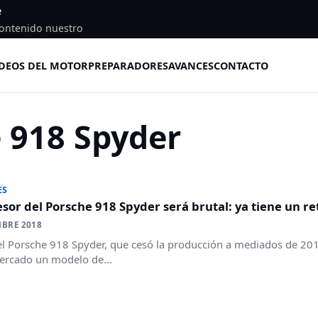
e
ontenido nuestro
DEOS DEL MOTOR
PREPARADORES
AVANCES
CONTACTO
 918 Spyder
ES
esor del Porsche 918 Spyder será brutal: ya tiene un re
MBRE 2018
l Porsche 918 Spyder, que cesó la producción a mediados de 2015
ercado un modelo de...