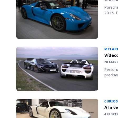
Porsche
2016. E
MCLAR
Vídeo
20 MAR
Persona
precisa
CURIOS
A la v
4 FEBRE