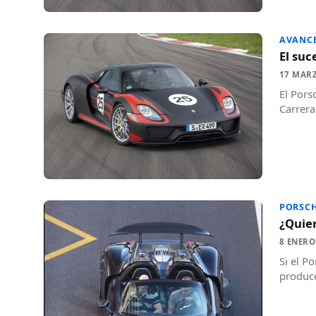
AVANC
El suc
17 MAR
El Pors
Carrera
PORSC
¿Quier
8 ENERO
Si el P
producc