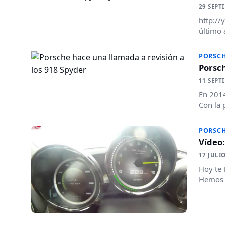
29 SEPT
http://
último 
PORSC
Porsch
11 SEPT
En 2014
Con la 
PORSC
Vídeo:
17 JULI
Hoy te 
Hemos h