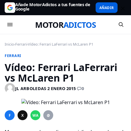
Añade MotorAdictos a tus fuentes de
AÑADIR
Google
MOTOR
ADICTOS
Inicio
›
Ferrari
›
Vídeo: Ferrari LaFerrari vs McLaren P1
FERRARI
Vídeo: Ferrari LaFerrari
vs McLaren P1
0
JL ARBOLEDAS
·
2 ENERO 2015
·
F
X
WA
@