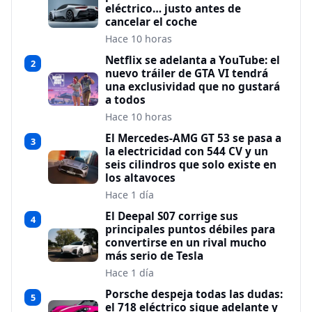
eléctrico… justo antes de
cancelar el coche
Hace 10 horas
Netflix se adelanta a YouTube: el
2
nuevo tráiler de GTA VI tendrá
una exclusividad que no gustará
a todos
Hace 10 horas
El Mercedes-AMG GT 53 se pasa a
3
la electricidad con 544 CV y un
seis cilindros que solo existe en
los altavoces
Hace 1 día
El Deepal S07 corrige sus
4
principales puntos débiles para
convertirse en un rival mucho
más serio de Tesla
Hace 1 día
Porsche despeja todas las dudas:
5
el 718 eléctrico sigue adelante y