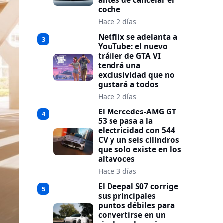
antes de cancelar el
coche
Hace 2 días
Netflix se adelanta a
3
YouTube: el nuevo
tráiler de GTA VI
tendrá una
exclusividad que no
gustará a todos
Hace 2 días
El Mercedes-AMG GT
4
53 se pasa a la
electricidad con 544
CV y un seis cilindros
que solo existe en los
altavoces
Hace 3 días
El Deepal S07 corrige
5
sus principales
puntos débiles para
convertirse en un