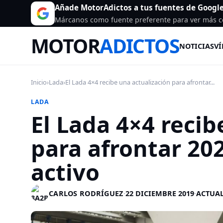
Añade MotorAdictos a tus fuentes de Googl
Márcanos como fuente preferente para ver más c
MOTOR
ADICTOS
NOTICIAS
VÍ
Inicio
›
Lada
›
El Lada 4×4 recibe una actualización para afrontar...
LADA
El Lada 4×4 recib
para afrontar 20
activo
CARLOS RODRÍGUEZ
·
22 DICIEMBRE 2019
·
ACTUAL