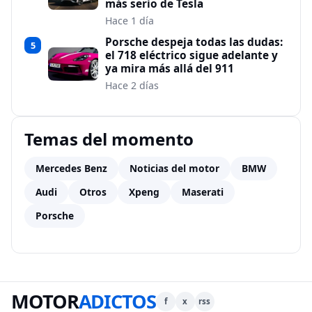
más serio de Tesla
Hace 1 día
Porsche despeja todas las dudas:
5
el 718 eléctrico sigue adelante y
ya mira más allá del 911
Hace 2 días
Temas del momento
Mercedes Benz
Noticias del motor
BMW
Audi
Otros
Xpeng
Maserati
Porsche
MOTOR
ADICTOS
f
x
rss