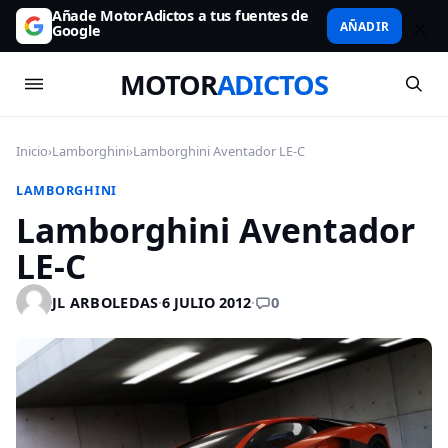
Añade MotorAdictos a tus fuentes de
AÑADIR
Google
MOTOR
ADICTOS
Inicio
›
Lamborghini
›
Lamborghini Aventador LE-C
LAMBORGHINI
Lamborghini Aventador
LE-C
0
JL ARBOLEDAS
·
6 JULIO 2012
·