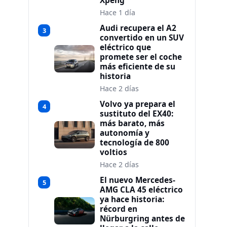
Xpeng
Hace 1 día
Audi recupera el A2
3
convertido en un SUV
eléctrico que
promete ser el coche
más eficiente de su
historia
Hace 2 días
Volvo ya prepara el
4
sustituto del EX40:
más barato, más
autonomía y
tecnología de 800
voltios
Hace 2 días
El nuevo Mercedes-
5
AMG CLA 45 eléctrico
ya hace historia:
récord en
Nürburgring antes de