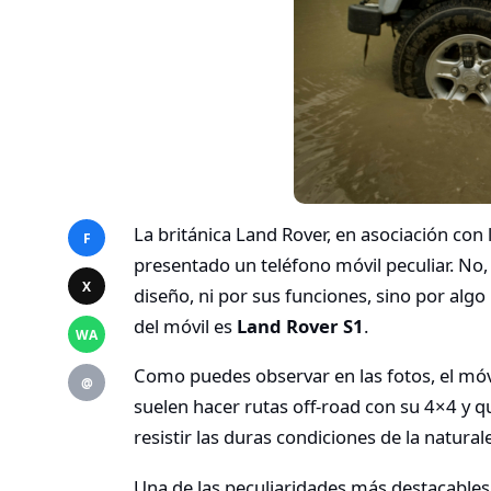
La británica Land Rover, en asociación con
F
presentado un teléfono móvil peculiar. No, 
X
diseño, ni por sus funciones, sino por alg
del móvil es
Land Rover S1
.
WA
Como puedes observar en las fotos, el móv
@
suelen hacer rutas off-road con su 4×4 y q
resistir las duras condiciones de la natura
Una de las peculiaridades más destacables