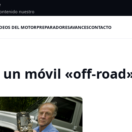
e
ontenido nuestro
DEOS DEL MOTOR
PREPARADORES
AVANCES
CONTACTO
 un móvil «off-road