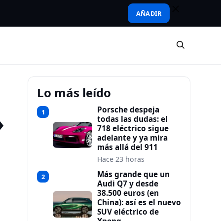
AÑADIR
Lo más leído
Porsche despeja
1
»
todas las dudas: el
718 eléctrico sigue
adelante y ya mira
más allá del 911
Hace 23 horas
Más grande que un
2
Audi Q7 y desde
38.500 euros (en
China): así es el nuevo
SUV eléctrico de