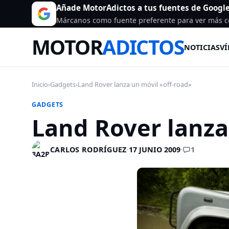
Añade MotorAdictos a tus fuentes de Googl
Márcanos como fuente preferente para ver más c
MOTOR
ADICTOS
NOTICIAS
VÍ
Inicio
›
Gadgets
›
Land Rover lanza un móvil «off-road»
GADGETS
Land Rover lanza
1
CARLOS RODRÍGUEZ
·
17 JUNIO 2009
·