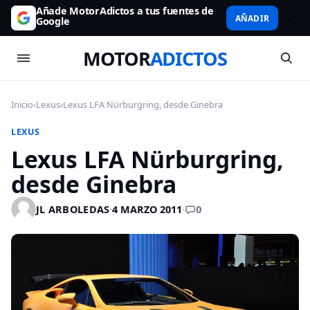
Añade MotorAdictos a tus fuentes de
AÑADIR
Google
MOTOR
ADICTOS
Inicio
›
Lexus
›
Lexus LFA Nürburgring, desde Ginebra
LEXUS
Lexus LFA Nürburgring,
desde Ginebra
0
JL ARBOLEDAS
·
4 MARZO 2011
·