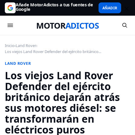
Añade MotorAdictos a tus fuentes de
AÑADIR
Google
MOTOR
ADICTOS
Inicio
›
Land Rover
›
Los viejos Land Rover Defender del ejército británico...
LAND ROVER
Los viejos Land Rover
Defender del ejército
británico dejarán atrás
sus motores diésel: se
transformarán en
eléctricos puros