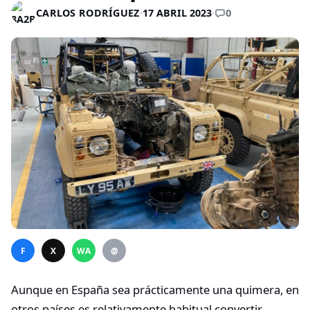
0
CARLOS RODRÍGUEZ
·
17 ABRIL 2023
·
F
X
WA
@
Aunque en España sea prácticamente una quimera, en
otros países es relativamente habitual convertir