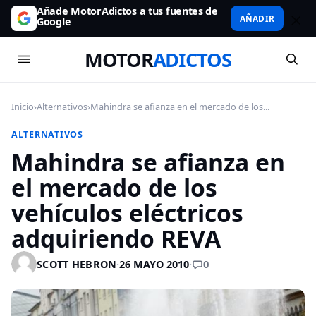
Añade MotorAdictos a tus fuentes de
AÑADIR
Google
MOTOR
ADICTOS
Inicio
›
Alternativos
›
Mahindra se afianza en el mercado de los...
ALTERNATIVOS
Mahindra se afianza en
el mercado de los
vehículos eléctricos
adquiriendo REVA
0
SCOTT HEBRON
·
26 MAYO 2010
·