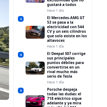
exclusividad que no
gustará a todos
Hace 1 día
El Mercedes-AMG GT
3
53 se pasa a la
electricidad con 544
CV y un seis cilindros
que solo existe en los
altavoces
Hace 1 día
El Deepal S07 corrige
4
sus principales
puntos débiles para
convertirse en un
rival mucho más
serio de Tesla
Hace 1 día
Porsche despeja
5
todas las dudas: el
718 eléctrico sigue
adelante y ya mira