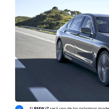
El
BMW i7
será uno de los próximos modelo