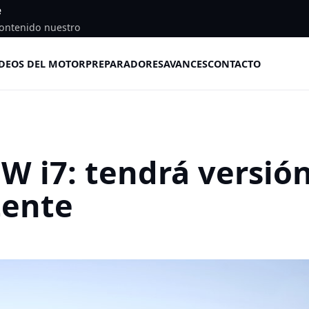
e
ontenido nuestro
DEOS DEL MOTOR
PREPARADORES
AVANCES
CONTACTO
W i7: tendrá versió
tente