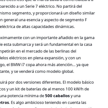
arecido a un Serie 7 eléctrico. No partirá del
 mismo segmento, y proporcionará un diseño similar
 en general una esencia y aspecto de segmento F
léctrica de altas capacidades dinámicas.
róximamente con un importante añadido en la gama
 de esta submarca y será un fundamental en la casa
petirán en el mercado de las berlinas del
os eléctricos en plena expansión, y con un
rgo, el BMW i7 copa ahora más atención… ya que
ante, y se venderá como modelo global.
tuirá por dos versiones diferentes. El modelo básico
os y un kit de baterías de al menos 100 kW/h de
 una potencia mínima de
500 caballos
y una
etros
. Es algo ambicioso teniendo en cuenta las