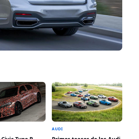
AUDI
 Civic Type R
Primer teaser de los Audi