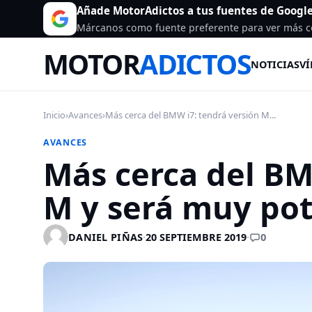
Añade MotorAdictos a tus fuentes de Googl
Márcanos como fuente preferente para ver más c
MOTOR
ADICTOS
NOTICIAS
VÍ
Inicio
›
Avances
›
Más cerca del BMW i7: tendrá versión M...
AVANCES
Más cerca del BM
M y será muy po
0
DANIEL PIÑAS
·
20 SEPTIEMBRE 2019
·