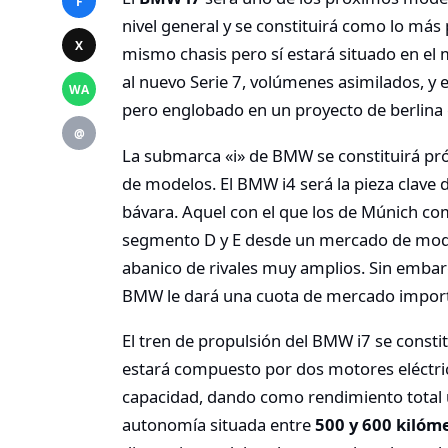
F
nivel general y se constituirá como lo más p
X
mismo chasis pero sí estará situado en el
al nuevo Serie 7, volúmenes asimilados, y
WA
pero englobado en un proyecto de berlina e
@
La submarca «i» de BMW se constituirá p
de modelos. El BMW i4 será la pieza clave
bávara. Aquel con el que los de Múnich com
segmento D y E desde un mercado de model
abanico de rivales muy amplios. Sin emba
BMW le dará una cuota de mercado import
El tren de propulsión del BMW i7 se consti
estará compuesto por dos motores eléctric
capacidad, dando como rendimiento total
autonomía situada entre
500 y 600 kilóm