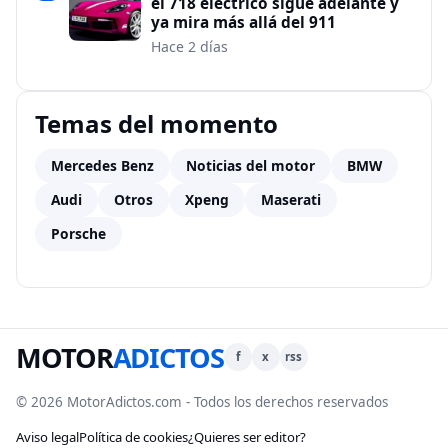
el 718 eléctrico sigue adelante y
ya mira más allá del 911
Hace 2 días
Temas del momento
Mercedes Benz
Noticias del motor
BMW
Audi
Otros
Xpeng
Maserati
Porsche
MOTOR
ADICTOS
f
x
rss
© 2026 MotorAdictos.com - Todos los derechos reservados
Aviso legal
Política de cookies
¿Quieres ser editor?