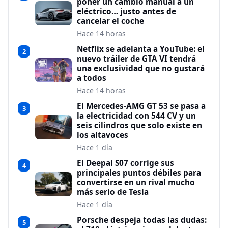
poner un cambio manual a un
eléctrico… justo antes de
cancelar el coche
Hace 14 horas
Netflix se adelanta a YouTube: el
2
nuevo tráiler de GTA VI tendrá
una exclusividad que no gustará
a todos
Hace 14 horas
El Mercedes-AMG GT 53 se pasa a
3
la electricidad con 544 CV y un
seis cilindros que solo existe en
los altavoces
Hace 1 día
El Deepal S07 corrige sus
4
principales puntos débiles para
convertirse en un rival mucho
más serio de Tesla
Hace 1 día
Porsche despeja todas las dudas:
5