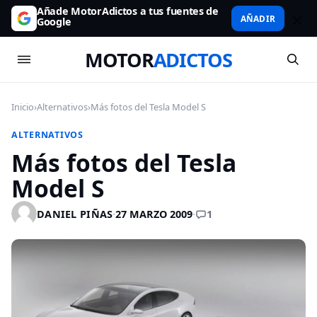
Añade MotorAdictos a tus fuentes de
AÑADIR
Google
MOTOR
ADICTOS
Inicio
›
Alternativos
›
Más fotos del Tesla Model S
ALTERNATIVOS
Más fotos del Tesla
Model S
1
DANIEL PIÑAS
·
27 MARZO 2009
·