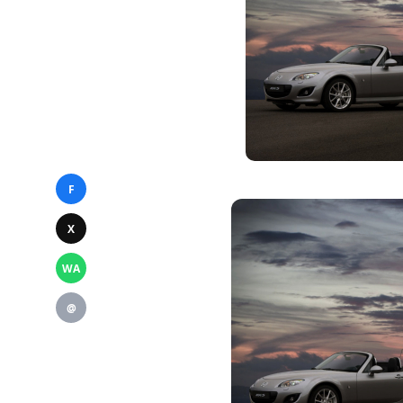
F
X
WA
@