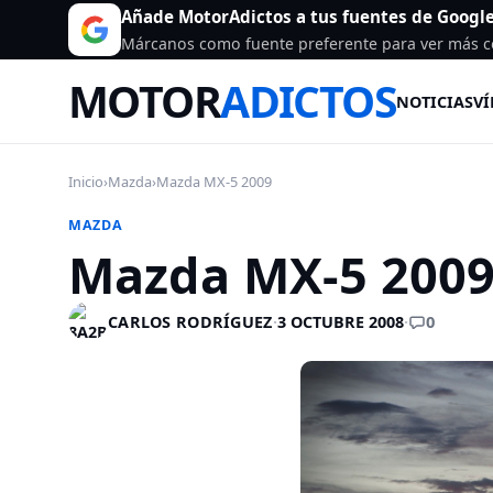
Añade MotorAdictos a tus fuentes de Googl
Márcanos como fuente preferente para ver más c
MOTOR
ADICTOS
NOTICIAS
VÍ
Inicio
›
Mazda
›
Mazda MX-5 2009
MAZDA
Mazda MX-5 200
0
CARLOS RODRÍGUEZ
·
3 OCTUBRE 2008
·