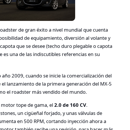
roadster de gran éxito a nivel mundial que cuenta
posibilidad de equipamiento, diversión al volante y
 capota que se desee (techo duro plegable o capota
e es una de las indiscutibles referencias en su
año 2009, cuando se inicie la comercialización del
el lanzamiento de la primera generación del MX-5
omo el roadster más vendido del mundo.
u motor tope de gama, el
2.0 de 160 CV
.
tones, un cigüeñal forjado, y unas válvulas de
 aumenta en 500 RPM, cortando inyección ahora a
motor también recibe una revisión, para hacer más