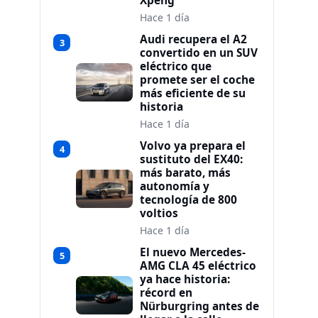
Xpeng
Hace 1 día
Audi recupera el A2
3
convertido en un SUV
eléctrico que
promete ser el coche
más eficiente de su
historia
Hace 1 día
Volvo ya prepara el
4
sustituto del EX40:
más barato, más
autonomía y
tecnología de 800
voltios
Hace 1 día
El nuevo Mercedes-
5
AMG CLA 45 eléctrico
ya hace historia:
récord en
Nürburgring antes de