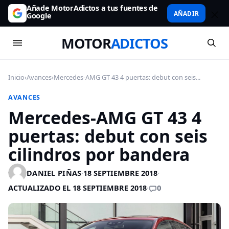
Añade MotorAdictos a tus fuentes de
AÑADIR
Google
MOTOR
ADICTOS
Inicio
›
Avances
›
Mercedes-AMG GT 43 4 puertas: debut con seis...
AVANCES
Mercedes-AMG GT 43 4
puertas: debut con seis
cilindros por bandera
DANIEL PIÑAS
·
18 SEPTIEMBRE 2018
·
0
ACTUALIZADO EL 18 SEPTIEMBRE 2018
·