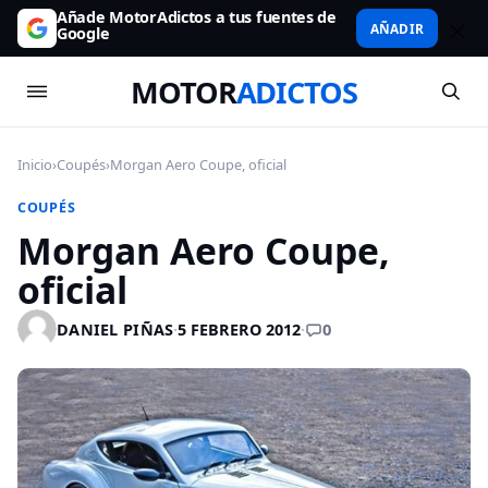
Añade MotorAdictos a tus fuentes de
AÑADIR
Google
MOTOR
ADICTOS
Inicio
›
Coupés
›
Morgan Aero Coupe, oficial
COUPÉS
Morgan Aero Coupe,
oficial
0
DANIEL PIÑAS
·
5 FEBRERO 2012
·