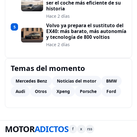
ser el coche más eficiente de su
historia
Hace 2 días
Volvo ya prepara el sustituto del
5
EX40: más barato, más autonomía
y tecnología de 800 voltios
Hace 2 días
Temas del momento
Mercedes Benz
Noticias del motor
BMW
Audi
Otros
Xpeng
Porsche
Ford
MOTOR
ADICTOS
f
x
rss