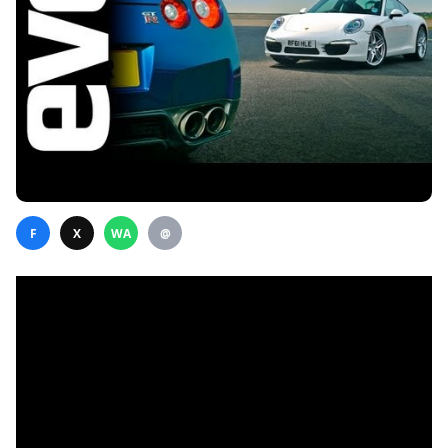
F
X
WA
@