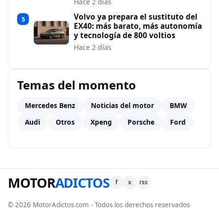
Hace 2 días
Volvo ya prepara el sustituto del
5
EX40: más barato, más autonomía
y tecnología de 800 voltios
Hace 2 días
Temas del momento
Mercedes Benz
Noticias del motor
BMW
Audi
Otros
Xpeng
Porsche
Ford
MOTOR
ADICTOS
f
x
rss
© 2026 MotorAdictos.com - Todos los derechos reservados