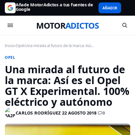
Añade MotorAdictos a tus fuentes de
AÑADIR
Google
MOTOR
ADICTOS
Inicio
›
Opel
›
Una mirada al futuro de la marca: Así...
OPEL
Una mirada al futuro de
la marca: Así es el Opel
GT X Experimental. 100%
eléctrico y autónomo
0
CARLOS RODRÍGUEZ
·
22 AGOSTO 2018
·