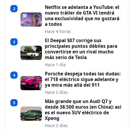
Netflix se adelanta a YouTube: el
2
nuevo tráiler de GTA VI tendrá
una exclusividad que no gustará
a todos
Hace 4 horas
El Deepal S07 corrige sus
3
principales puntos débiles para
convertirse en un rival mucho
más serio de Tesla
Hace 1 día
Porsche despeja todas las dudas:
4
el 718 eléctrico sigue adelante y
ya mira más allá del 911
Hace 2 días
Más grande que un Audi Q7 y
5
desde 38.500 euros (en China): así
es el nuevo SUV eléctrico de
Xpeng
Hace 2 días