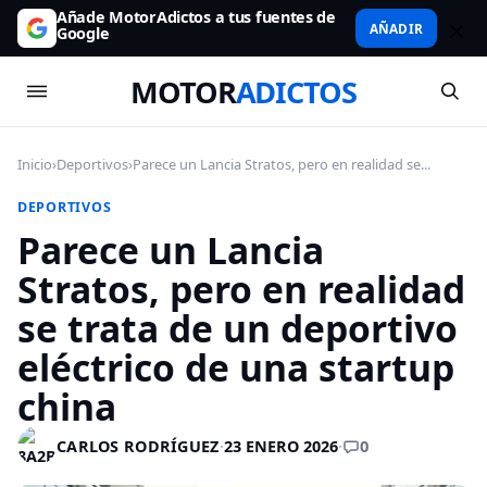
Añade MotorAdictos a tus fuentes de
AÑADIR
Google
MOTOR
ADICTOS
Inicio
›
Deportivos
›
Parece un Lancia Stratos, pero en realidad se...
DEPORTIVOS
Parece un Lancia
Stratos, pero en realidad
se trata de un deportivo
eléctrico de una startup
china
0
CARLOS RODRÍGUEZ
·
23 ENERO 2026
·