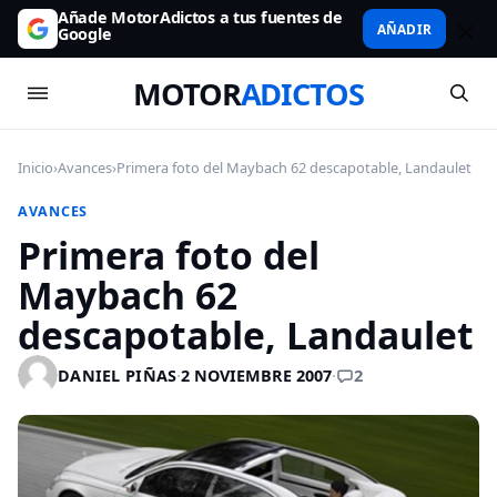
Añade MotorAdictos a tus fuentes de
AÑADIR
Google
MOTOR
ADICTOS
Inicio
›
Avances
›
Primera foto del Maybach 62 descapotable, Landaulet
AVANCES
Primera foto del
Maybach 62
descapotable, Landaulet
2
DANIEL PIÑAS
·
2 NOVIEMBRE 2007
·