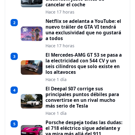
cancelar el coche
Hace 17 horas
Netflix se adelanta a YouTube: el
2
nuevo tráiler de GTA VI tendrá
una exclusividad que no gustará
a todos
Hace 17 horas
El Mercedes-AMG GT 53 se pasa a
3
la electricidad con 544 CV y un
seis cilindros que solo existe en
los altavoces
Hace 1 día
El Deepal S07 corrige sus
4
principales puntos débiles para
convertirse en un rival mucho
más serio de Tesla
Hace 1 día
Porsche despeja todas las dudas:
5
el 718 eléctrico sigue adelante y
ya mira más allá del 911