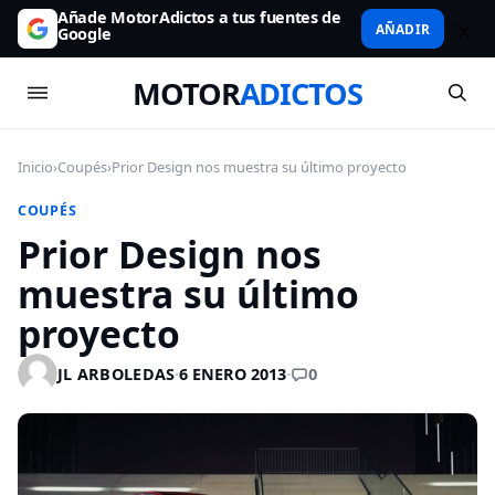
Añade MotorAdictos a tus fuentes de
AÑADIR
Google
MOTOR
ADICTOS
Inicio
›
Coupés
›
Prior Design nos muestra su último proyecto
COUPÉS
Prior Design nos
muestra su último
proyecto
0
JL ARBOLEDAS
·
6 ENERO 2013
·