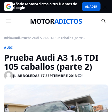
Añade MotorAdictos a tus fuentes de
AÑADIR
Google
MOTOR
ADICTOS
Inicio
›
Audi
›
Prueba Audi A3 1.6 TDI 105 caballos (parte...
AUDI
Prueba Audi A3 1.6 TDI
105 caballos (parte 2)
1
JL ARBOLEDAS
·
17 SEPTIEMBRE 2013
·