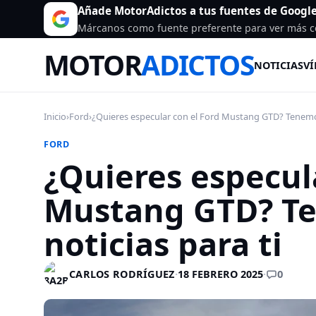
Añade MotorAdictos a tus fuentes de Googl
Márcanos como fuente preferente para ver más c
MOTOR
ADICTOS
NOTICIAS
VÍ
Inicio
›
Ford
›
¿Quieres especular con el Ford Mustang GTD? Tenemo
FORD
¿Quieres especul
Mustang GTD? T
noticias para ti
0
CARLOS RODRÍGUEZ
·
18 FEBRERO 2025
·