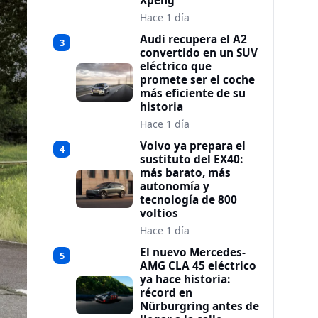
Xpeng
Hace 1 día
Audi recupera el A2
3
convertido en un SUV
eléctrico que
promete ser el coche
más eficiente de su
historia
Hace 1 día
Volvo ya prepara el
4
sustituto del EX40:
más barato, más
autonomía y
tecnología de 800
voltios
Hace 1 día
El nuevo Mercedes-
5
AMG CLA 45 eléctrico
ya hace historia:
récord en
Nürburgring antes de