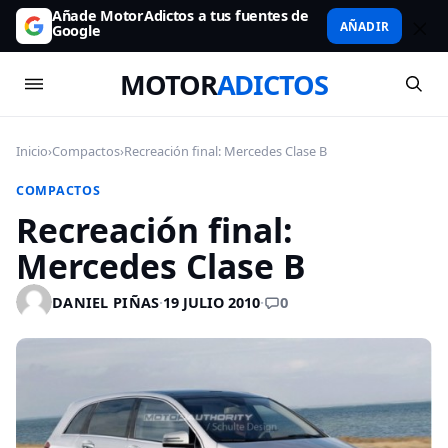
Añade MotorAdictos a tus fuentes de
AÑADIR
Google
MOTOR
ADICTOS
Inicio
›
Compactos
›
Recreación final: Mercedes Clase B
COMPACTOS
Recreación final:
Mercedes Clase B
0
DANIEL PIÑAS
·
19 JULIO 2010
·