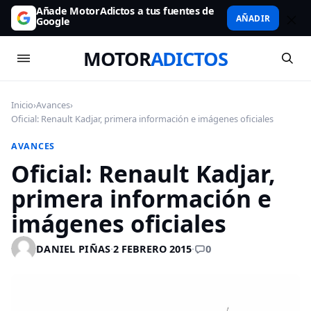
Añade MotorAdictos a tus fuentes de
AÑADIR
Google
MOTOR
ADICTOS
Inicio
›
Avances
›
Oficial: Renault Kadjar, primera información e imágenes oficiales
AVANCES
Oficial: Renault Kadjar,
primera información e
imágenes oficiales
0
DANIEL PIÑAS
·
2 FEBRERO 2015
·