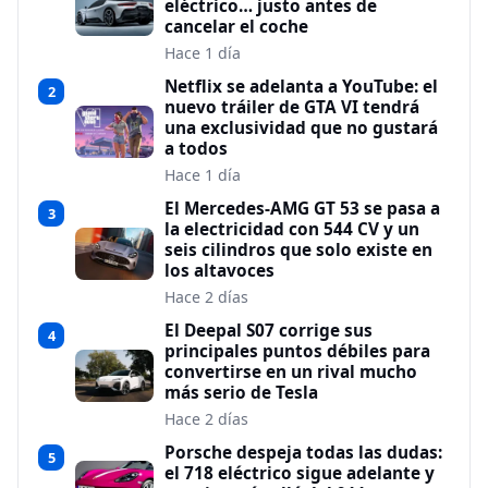
eléctrico… justo antes de
cancelar el coche
Hace 1 día
Netflix se adelanta a YouTube: el
2
nuevo tráiler de GTA VI tendrá
una exclusividad que no gustará
a todos
Hace 1 día
El Mercedes-AMG GT 53 se pasa a
3
la electricidad con 544 CV y un
seis cilindros que solo existe en
los altavoces
Hace 2 días
El Deepal S07 corrige sus
4
principales puntos débiles para
convertirse en un rival mucho
más serio de Tesla
Hace 2 días
Porsche despeja todas las dudas:
5
el 718 eléctrico sigue adelante y