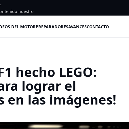
e
ontenido nuestro
DEOS DEL MOTOR
PREPARADORES
AVANCES
CONTACTO
F1 hecho LEGO:
ara lograr el
s en las imágenes!