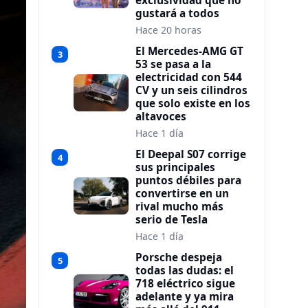
exclusividad que no
gustará a todos
Hace 20 horas
El Mercedes-AMG GT
3
53 se pasa a la
electricidad con 544
CV y un seis cilindros
que solo existe en los
altavoces
Hace 1 día
El Deepal S07 corrige
4
sus principales
puntos débiles para
convertirse en un
rival mucho más
serio de Tesla
Hace 1 día
Porsche despeja
5
todas las dudas: el
718 eléctrico sigue
adelante y ya mira