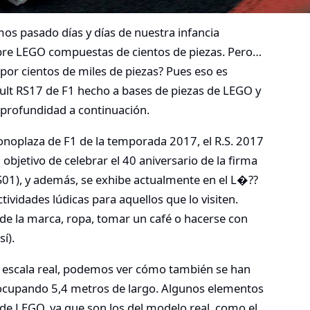
os pasado días y días de nuestra infancia
obre LEGO compuestas de cientos de piezas. Pero…
or cientos de miles de piezas? Pues eso es
ult RS17 de F1 hecho a bases de piezas de LEGO y
 profundidad a continuación.
onoplaza de F1 de la temporada 2017, el R.S. 2017
bjetivo de celebrar el 40 aniversario de la firma
01), y además, se exhibe actualmente en el L�??
vidades lúdicas para aquellos que lo visiten.
de la marca, ropa, tomar un café o hacerse con
í).
 a escala real, podemos ver cómo también se han
 ocupando 5,4 metros de largo. Algunos elementos
de LEGO, ya que son los del modelo real, como el