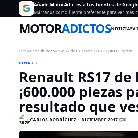
Añade MotorAdictos a tus fuentes de Googl
Márcanos como fuente preferente para ver más c
MOTOR
ADICTOS
NOTICIAS
VÍ
Inicio
›
Renault
›
Renault RS17 de F1 hecho LEGO: ¡600.000 piezas...
RENAULT
Renault RS17 de 
¡600.000 piezas p
resultado que ve
0
CARLOS RODRÍGUEZ
·
1 DICIEMBRE 2017
·