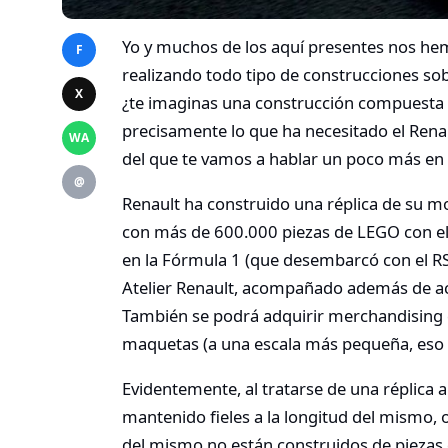
Yo y muchos de los aquí presentes nos hem
F
realizando todo tipo de construcciones s
X
¿te imaginas una construcción compuesta p
precisamente lo que ha necesitado el Rena
WA
del que te vamos a hablar un poco más en
@
Renault ha construido una réplica de su m
con más de 600.000 piezas de LEGO con el o
en la Fórmula 1 (que desembarcó con el RS
Atelier Renault, acompañado además de acti
También se podrá adquirir merchandising 
maquetas (a una escala más pequeña, eso s
Evidentemente, al tratarse de una réplica
mantenido fieles a la longitud del mismo,
del mismo no están construidos de piezas 