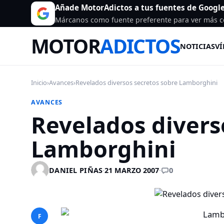
Añade MotorAdictos a tus fuentes de Googl
Márcanos como fuente preferente para ver más c
MOTOR
ADICTOS
NOTICIAS
VÍ
Inicio
›
Avances
›
Revelados diversos secretos sobre Lamborghini
AVANCES
Revelados divers
Lamborghini
0
DANIEL PIÑAS
·
21 MARZO 2007
·
F