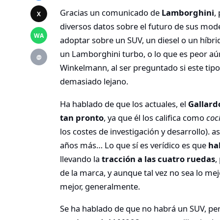
Gracias un comunicado de
Lamborghini
,
X
diversos datos sobre el futuro de sus mode
WA
adoptar sobre un SUV, un diesel o un híbr
un Lamborghini turbo, o lo que es peor aún
@
Winkelmann, al ser preguntado si este tipo
demasiado lejano.
Ha hablado de que los actuales, el
Gallar
tan pronto
, ya que él los califica como
coc
los costes de investigación y desarrollo). 
años más… Lo que sí es verídico es que
ha
llevando la
tracción a las cuatro ruedas
,
de la marca, y aunque tal vez no sea lo me
mejor, generalmente.
Se ha hablado de que no habrá un SUV, pe