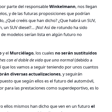
 por parte del responsable
Winkelmann
, nos llegan
los, y de las futuras proposiciones que podrían
ido, ¿Qué creéis que han dicho? ¿Que habrá un SUV,
, un SUV diesel?… ¡No! Así de rotundo ha sido
 de modelos serían lista en algún futuro no
do
y el
Murciélago
, los cuales
no serán sustituidos
hes con el doble de vida que uno normal
(debido a
así que los vamos a seguir teniendo por unos cuantos
brán diversas actualizaciones
, y seguirán
 puesto que según ellos es el futuro del automóvil,
jor para las prestaciones como superdeportivo, es lo
ro ellos mismos han dicho que ven en un futuro
el