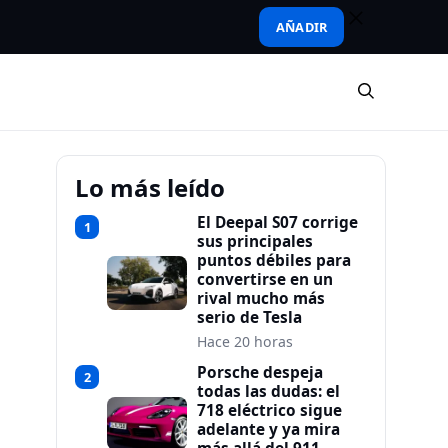
AÑADIR
Lo más leído
El Deepal S07 corrige
1
sus principales
puntos débiles para
convertirse en un
rival mucho más
serio de Tesla
Hace 20 horas
Porsche despeja
2
todas las dudas: el
718 eléctrico sigue
adelante y ya mira