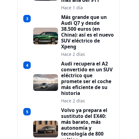
más allá del 911
Hace 1 día
Más grande que un
3
Audi Q7 y desde
38.500 euros (en
China): así es el nuevo
SUV eléctrico de
Xpeng
Hace 2 días
Audi recupera el A2
4
convertido en un SUV
eléctrico que
promete ser el coche
más eficiente de su
historia
Hace 2 días
Volvo ya prepara el
5
sustituto del EX40:
más barato, más
autonomía y
tecnología de 800