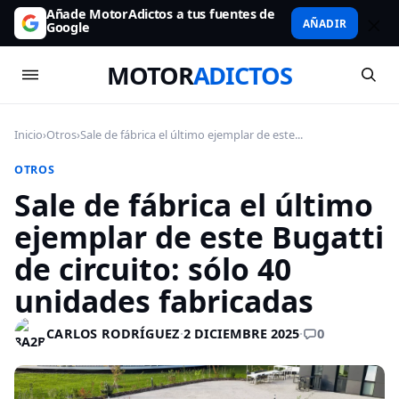
Añade MotorAdictos a tus fuentes de
AÑADIR
Google
MOTOR
ADICTOS
Inicio
›
Otros
›
Sale de fábrica el último ejemplar de este...
OTROS
Sale de fábrica el último
ejemplar de este Bugatti
de circuito: sólo 40
unidades fabricadas
0
CARLOS RODRÍGUEZ
·
2 DICIEMBRE 2025
·