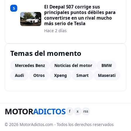
El Deepal S07 corrige sus
5
principales puntos débiles para
convertirse en un rival mucho
más serio de Tesla
Hace 2 días
Temas del momento
Mercedes Benz
Noticias del motor
BMW
Audi
Otros
Xpeng
Smart
Maserati
MOTOR
ADICTOS
f
x
rss
© 2026 MotorAdictos.com - Todos los derechos reservados