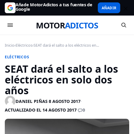
Añade MotorAdictos a tus fuentes de
AÑADIR
Google
MOTOR
ADICTOS
Inicio
›
Eléctricos
›
SEAT dará el salto a los eléctricos en...
ELÉCTRICOS
SEAT dará el salto a los
eléctricos en solo dos
años
DANIEL PIÑAS
·
8 AGOSTO 2017
·
0
ACTUALIZADO EL 14 AGOSTO 2017
·