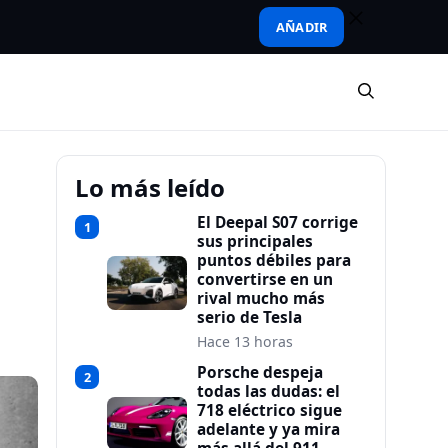
AÑADIR
Lo más leído
El Deepal S07 corrige
1
sus principales
puntos débiles para
convertirse en un
rival mucho más
serio de Tesla
Hace 13 horas
Porsche despeja
2
todas las dudas: el
718 eléctrico sigue
adelante y ya mira