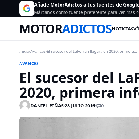
Añade MotorAdictos a tus fuentes de Googl
Márcanos como fuente preferente para ver más c
MOTOR
ADICTOS
NOTICIAS
VÍ
Inicio
›
Avances
›
El sucesor del LaFerrari llegará en 2020, primera...
AVANCES
El sucesor del La
2020, primera in
0
DANIEL PIÑAS
·
28 JULIO 2016
·