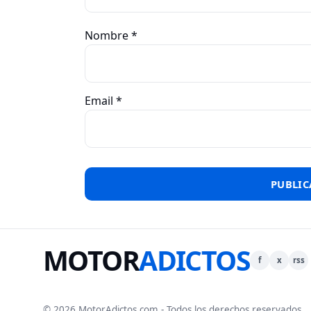
Nombre
*
Email
*
MOTOR
ADICTOS
f
x
rss
© 2026 MotorAdictos.com - Todos los derechos reservados