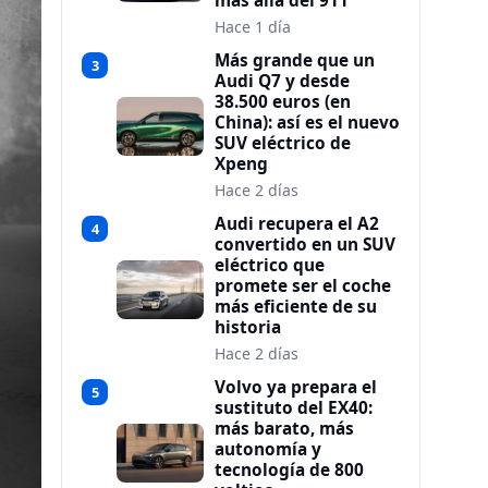
más allá del 911
Hace 1 día
Más grande que un
3
Audi Q7 y desde
38.500 euros (en
China): así es el nuevo
SUV eléctrico de
Xpeng
Hace 2 días
Audi recupera el A2
4
convertido en un SUV
eléctrico que
promete ser el coche
más eficiente de su
historia
Hace 2 días
Volvo ya prepara el
5
sustituto del EX40:
más barato, más
autonomía y
tecnología de 800