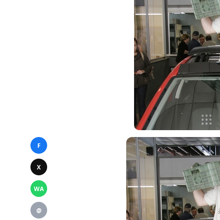
F
X
WA
@