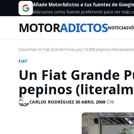
Añade MotorAdictos a tus fuentes de Googl
Márcanos como fuente preferente para ver más c
MOTOR
ADICTOS
NOTICIAS
VÍ
Inicio
›
Fiat
›
Un Fiat Grande Punto por 13.000 pepinos (literalmente
FIAT
Un Fiat Grande P
pepinos (literal
0
CARLOS RODRÍGUEZ
·
30 ABRIL 2008
·