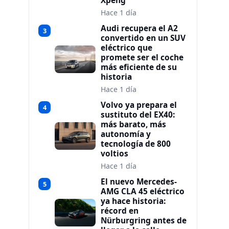
Xpeng
Hace 1 día
Audi recupera el A2
3
convertido en un SUV
eléctrico que
promete ser el coche
más eficiente de su
historia
Hace 1 día
Volvo ya prepara el
4
sustituto del EX40:
más barato, más
autonomía y
tecnología de 800
voltios
Hace 1 día
El nuevo Mercedes-
5
AMG CLA 45 eléctrico
ya hace historia:
récord en
Nürburgring antes de